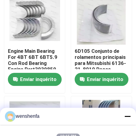
Sobre nós
Visita à fábrica
Engine Main Bearing
6D105 Conjunto de
Controle de qualidade
For 4BT 6BT 6BT5.9
rolamentos principais
Con Rod Bearing
para Mitsubishi 6136-
Engine Part3939859
21-8010 Peças
Contacte-nos
3802070
sobressalentes
Enviar inquérito
Enviar inquérito
Rolamentos de
motores diesel
Notícias
Casos
wenshenfa
ROLAMENTO PRINCIPAL DO MOTOR