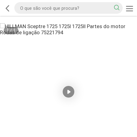
1
/
1