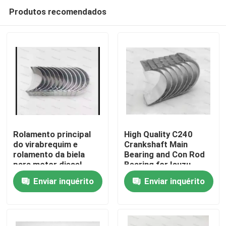
Produtos recomendados
Rolamento principal
High Quality C240
do virabrequim e
Crankshaft Main
rolamento da biela
Bearing and Con Rod
Para casa
para motor diesel
Bearing for Isuzu
6D114, peça 3950661
Motor Diesel Engine
Enviar inquérito
Enviar inquérito
3945918
Part
Produtos
vídeos