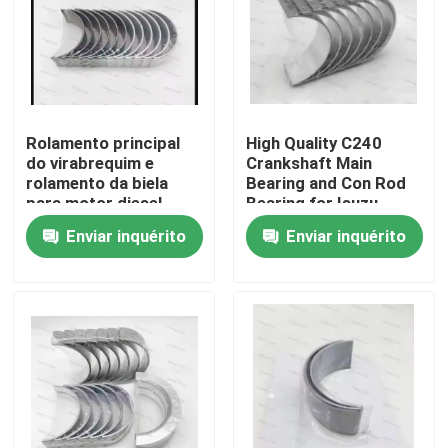
Rolamento principal
High Quality C240
do virabrequim e
Crankshaft Main
rolamento da biela
Bearing and Con Rod
para motor diesel
Bearing for Isuzu
6D114, peça 3950661
Motor Diesel Engine
Enviar inquérito
Enviar inquérito
3945918
Part
Para casa
Produtos
vídeos