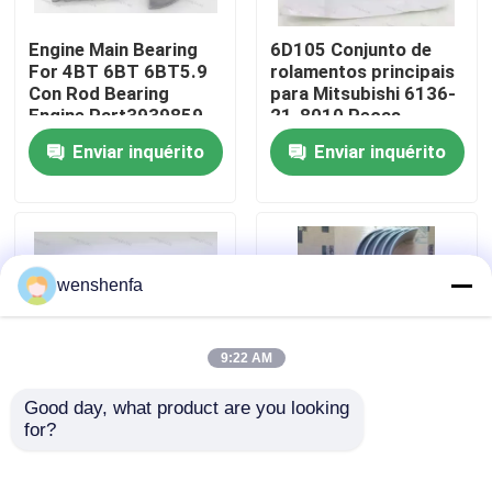
Engine Main Bearing
6D105 Conjunto de
Sobre nós
For 4BT 6BT 6BT5.9
rolamentos principais
Con Rod Bearing
para Mitsubishi 6136-
Engine Part3939859
21-8010 Peças
Visita à fábrica
3802070
sobressalentes
Enviar inquérito
Enviar inquérito
Rolamentos de
motores diesel
Controle de qualidade
Contacte-nos
wenshenfa
Notícias
9:22 AM
Good day, what product are you looking 
Casos
for?
Rolamentos principais
Partes do motor do
e rolamentos de
automóvel Rolamento
travão D13 de alta
principal Rolamento
ROLAMENTO PRINCIPAL DO MOTOR