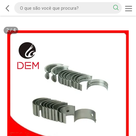
2
/
4