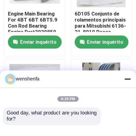
Engine Main Bearing
6D105 Conjunto de
Sobre nós
For 4BT 6BT 6BT5.9
rolamentos principais
Con Rod Bearing
para Mitsubishi 6136-
Engine Part3939859
21-8010 Peças
Visita à fábrica
3802070
sobressalentes
Enviar inquérito
Enviar inquérito
Rolamentos de
motores diesel
Controle de qualidade
Contacte-nos
wenshenfa
Notícias
9:39 PM
Good day, what product are you looking 
Casos
for?
Rolamentos principais
Partes do motor do
e rolamentos de
automóvel Rolamento
travão D13 de alta
principal Rolamento
ROLAMENTO PRINCIPAL DO MOTOR