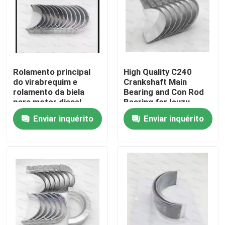
Rolamento principal
High Quality C240
do virabrequim e
Crankshaft Main
rolamento da biela
Bearing and Con Rod
para motor diesel
Bearing for Isuzu
6D114, peça 3950661
Motor Diesel Engine
Enviar inquérito
Enviar inquérito
3945918
Part
Para casa
Produtos
vídeos