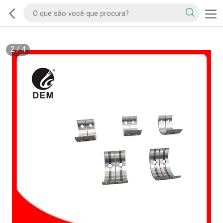
2
/
4