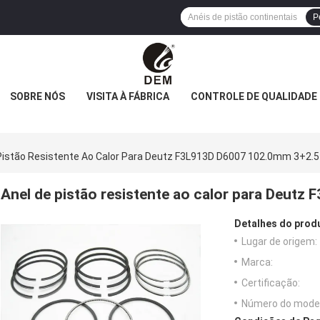
P
SOBRE NÓS
VISITA À FÁBRICA
CONTROLE DE QUALIDADE
Pistão Resistente Ao Calor Para Deutz F3L913D D6007 102.0mm 3+2.
Anel de pistão resistente ao calor para Deut
Detalhes do prod
Lugar de origem:
Marca:
Certificação:
Número do model