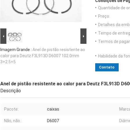
Condições de Pag
Quantidade de o
Preço:
Detalhes da emb
Tempo de entreg
Termos de paga
Imagem Grande :
Anel de pistão resistente ao
calor para Deutz F3L913D D6007 102.0mm
Habilidade da fon
3+2.5+5
Contato
Anel de pistão resistente ao calor para Deutz F3L913D D
Descrição
Pacote:
caixas
Marca
Não, não.:
D6007
Diâme