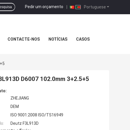
Pedir um orçamento
|
Portuguese
esquisa
CONTACTE-NOS
NOTÍCIAS
CASOS
5+5
z F3L913D D6007 102.0mm 3+2.5+5
uto:
ZHEJIANG
DEM
ISO 9001:2008 ISO/TS16949
o:
Deutz F3L913D