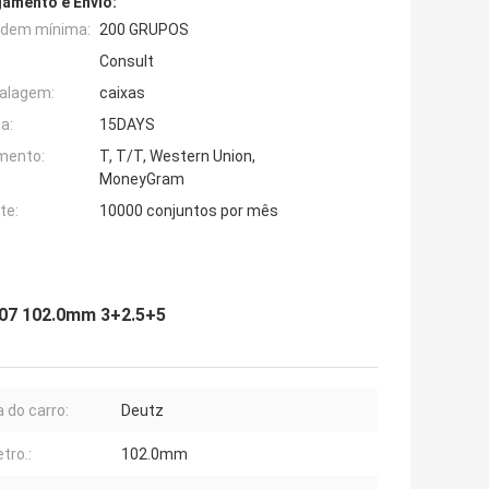
amento e Envio:
rdem mínima:
200 GRUPOS
Consult
alagem:
caixas
a:
15DAYS
mento:
T, T/T, Western Union,
MoneyGram
te:
10000 conjuntos por mês
6007 102.0mm 3+2.5+5
 do carro:
Deutz
tro.:
102.0mm