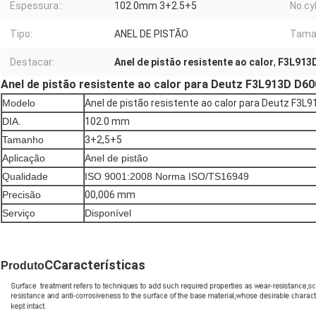
Espessura::
102.0mm 3+2.5+5
No.cyl
Tipo:
ANEL DE PISTÃO
Tama
Destacar:
Anel de pistão resistente ao calor
,
F3L913D
Anel de pistão resistente ao calor para Deutz F3L913D D
Modelo
Anel de pistão resistente ao calor para Deutz F3
DIA.
102.0 mm
Tamanho
3+2,5+5
Aplicação
Anel de pistão
Qualidade
ISO 9001:2008 Norma ISO/TS16949
Precisão
00,006 mm
Serviço
Disponível
C
Características
Produto