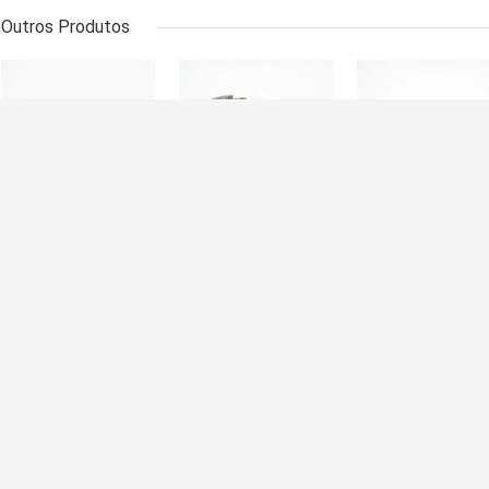
Outros Produtos
11247628034
11217627039
11217585460
Rolamentos para
Rolamentos
Rolamento
motores com
principais de
principal do
barra para BMW
automóveis para
motor para BM
N52/N54/N55
BMW
Mini N13/N14/N
N52/N54/N55
1.6T Alta
2.5/3.0T 6CYL
resistência
Durabilidade
Dei
or de ar
Anéis de controlo de óleo