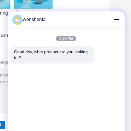
wenshenfa
,
 carro
Engodo Rod Bearing
9:59 PM
Good day, what product are you looking 
for?
pergunta diretamente para nós
(
0
/ 3000)