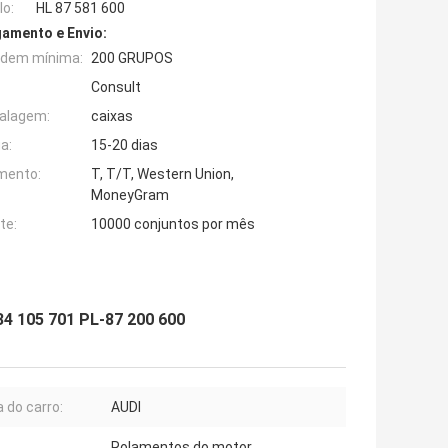
o:
HL 87 581 600
amento e Envio:
rdem mínima:
200 GRUPOS
Consult
alagem:
caixas
a:
15-20 dias
mento:
T, T/T, Western Union,
MoneyGram
te:
10000 conjuntos por mês
034 105 701 PL-87 200 600
 do carro:
AUDI
Rolamentos do motor