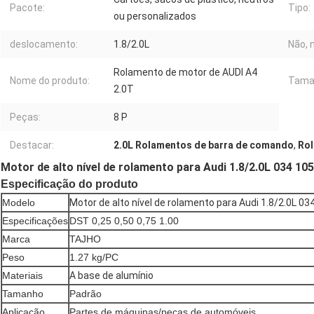
Pacote:
Tipo:
ou personalizados
deslocamento:
1.8/2.0L
Não, n
Rolamento de motor de AUDI A4
Nome do produto:
Tama
2.0T
Peças:
8 P
Destacar:
2.0L Rolamentos de barra de comando
,
Ro
Motor de alto nível de rolamento para Audi 1.8/2.0L 034 10
Especificação do produto
Modelo
Motor de alto nível de rolamento para Audi 1.8/2.0L 0
Especificações
DST 0,25 0,50 0,75 1.00
Marca
TAJHO
Peso
1.27 kg/PC
Materiais
A base de alumínio
Tamanho
Padrão
Aplicação
Partes de máquinas/peças de automóveis