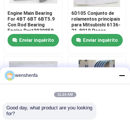
Engine Main Bearing
6D105 Conjunto de
Sobre nós
For 4BT 6BT 6BT5.9
rolamentos principais
Con Rod Bearing
para Mitsubishi 6136-
Engine Part3939859
21-8010 Peças
Visita à fábrica
3802070
sobressalentes
Enviar inquérito
Enviar inquérito
Rolamentos de
motores diesel
Controle de qualidade
Contacte-nos
wenshenfa
Notícias
11:24 AM
Good day, what product are you looking 
Casos
for?
Rolamentos principais
Partes do motor do
e rolamentos de
automóvel Rolamento
travão D13 de alta
principal Rolamento
ROLAMENTO PRINCIPAL DO MOTOR