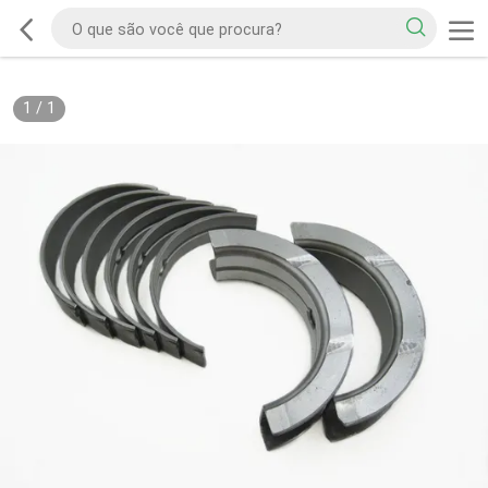
1
/
1