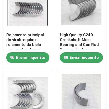
Rolamento principal
High Quality C240
do virabrequim e
Crankshaft Main
rolamento da biela
Bearing and Con Rod
para motor diesel
Bearing for Isuzu
6D114, peça 3950661
Motor Diesel Engine
Enviar inquérito
Enviar inquérito
3945918
Part
Para casa
Produtos
vídeos